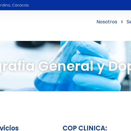
rdino, Caracas.
Nosotros
S
rafia General y Do
vicios
COP CLINICA: