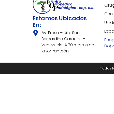
Ciru
Cons
Estamos Ubicados
Unid
En:
Labo
Av. Eraso – Urb. San
Bernardino Caracas –
Ecog
Venezuela. A 20 metros de
Dopp
la Av.Panteón.
Todos l