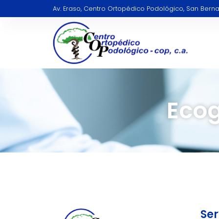
Av. Eraso, Centro Ortopédico Podológico, San Berna
Ecog
Ser