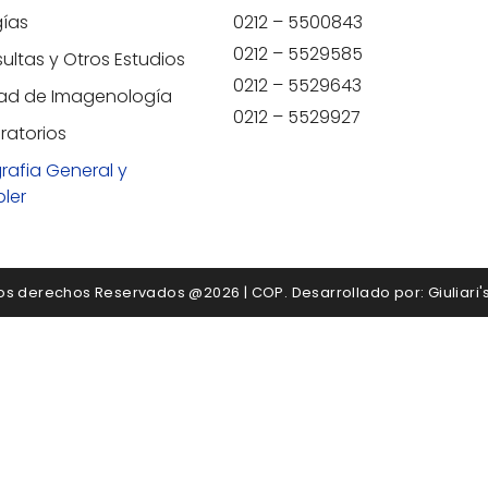
gías
0212 – 5500843
0212 – 5529585
ultas y Otros Estudios
0212 – 5529643
ad de Imagenología
0212 – 5529927
ratorios
rafia General y
ler
os derechos Reservados @2026 | COP. Desarrollado por: Giuliari'